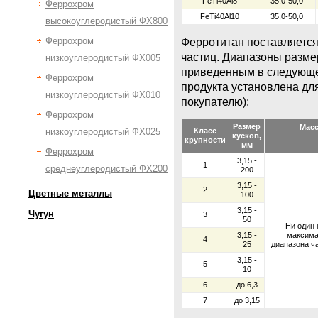
FeTi40Al8
35,0-50,0
Феррохром
FeTi40Al10
35,0-50,0
высокоуглеродистый ФХ800
Феррохром
Ферротитан поставляется
частиц. Диапазоны разме
низкоуглеродистый ФХ005
приведенным в следующе
Феррохром
продукта установлена дл
низкоуглеродистый ФХ010
покупателю):
Феррохром
Размер
Масс
низкоуглеродистый ФХ025
Класс
кусков,
крупности
мм
Феррохром
3,15 -
1
среднеуглеродистый ФХ200
200
3,15 -
2
Цветные металлы
100
3,15 -
Чугун
3
50
Ни один 
3,15 -
максима
4
25
диапазона ча
3,15 -
5
10
6
до 6,3
7
до 3,15