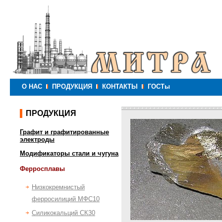
О НАС
ПРОДУКЦИЯ
КОНТАКТЫ
ГОСТы
ПРОДУКЦИЯ
Графит и графитированные
электроды
Модификаторы стали и чугуна
Ферросплавы
Низкокремнистый
ферросилиций МФС10
Силикокальций СК30