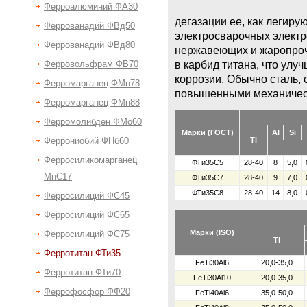
Ферроалюминий ФА30
дегазации ее, как легиру
Феррованадий ФВд50
электросварочных электр
Феррованадий ФВд80
нержавеющих и жаропрочн
в карбид титана, что ул
Ферровольфрам ФВ70
коррозии. Обычно сталь,
Ферромарганец ФМн78
повышенными механичес
Ферромарганец ФМн88
Ферромолибден ФМо60
Марки (ГОСТ)
Al
Si
Феррониобий ФНб60
Ti
Ферросиликомарганец
ФТи35С5
28-40
8
5,0
МнС17
ФТи35С7
28-40
9
7,0
ФТи35С8
28-40
14
8,0
Ферросилиций ФС45
Ферросилиций ФС65
Марки (ISO)
Ферросилиций ФС75
Ti
Ферротитан ФТи35
FeTi30Al6
20,0-35,0
Ферротитан ФТи70
FeTi30Al10
20,0-35,0
Феррофосфор ФФ20
FeTi40Al6
35,0-50,0