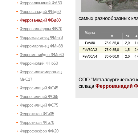
Ферроалюминий ФА30
Феррованадий ФВд50
самых разнообразных кла
Феррованадий ФВд80
Ферровольфрам ФВ70
Марка
V
Si
A
Ферромарганец ФМн78
FeV80
75,0-85,0
2,0
1,
Ферромарганец ФМн88
FeV80Al2
75,0-85,0
1,5
2,
Ферромолибден ФМо60
FeV80Al4
70,0-80,0
2,0
4,
Феррониобий ФНб60
Ферросиликомарганец
ООО "Металлургическая к
МнС17
склада
Феррованадий 
Ферросилиций ФС45
Ферросилиций ФС65
Ферросилиций ФС75
Ферротитан ФТи35
Ферротитан ФТи70
Феррофосфор ФФ20