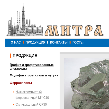
О НАС
ПРОДУКЦИЯ
КОНТАКТЫ
ГОСТы
ПРОДУКЦИЯ
Графит и графитированные
электроды
Модификаторы стали и чугуна
Ферросплавы
Низкокремнистый
ферросилиций МФС10
Силикокальций СК30